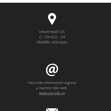
ac
w
h
e
itt
at
b
er
s
o
A
Universidad CES
o
p
Cl. 10a #22 – 04
k
p
Medellín, Antioquia
Para más información ingresa
a nuestro sitio web:
www.ces.edu.co